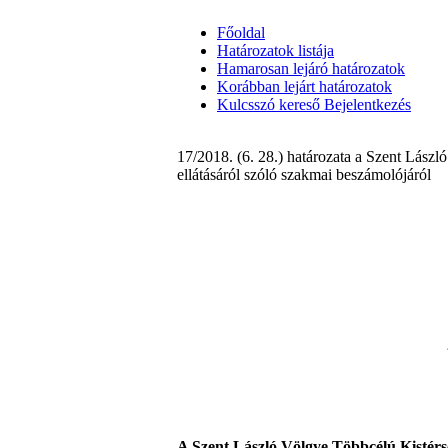
Főoldal
Határozatok listája
Hamarosan lejáró határozatok
Korábban lejárt határozatok
Kulcsszó kereső
Bejelentkezés
17/2018. (6. 28.) határozata a Szent Lászl
ellátásáról szóló szakmai beszámolójáról
A Szent László Völgye Többcélú Kistérsé