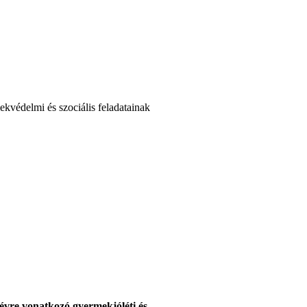
ekvédelmi és szociális feladatainak
s
 évre vonatkozó gyermekjóléti és