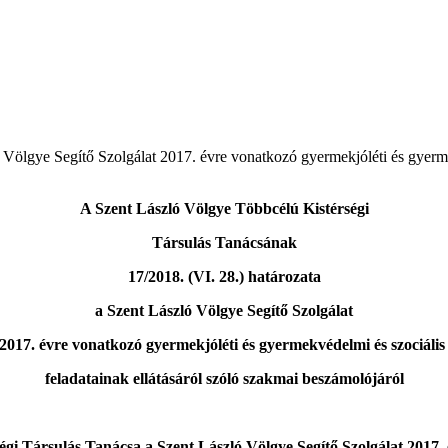
ó Völgye Segítő Szolgálat 2017. évre vonatkozó gyermekjóléti és gyerm
A Szent László Völgye Többcélú Kistérségi
Társulás Tanácsának
17/2018. (VI. 28.) határozata
a Szent László Völgye Segítő Szolgálat
2017. évre vonatkozó gyermekjóléti és gyermekvédelmi és szociáli
feladatainak ellátásáról szóló szakmai beszámolójáról
gi Társulás Tanácsa a Szent László Völgye Segítő Szolgálat 2017.