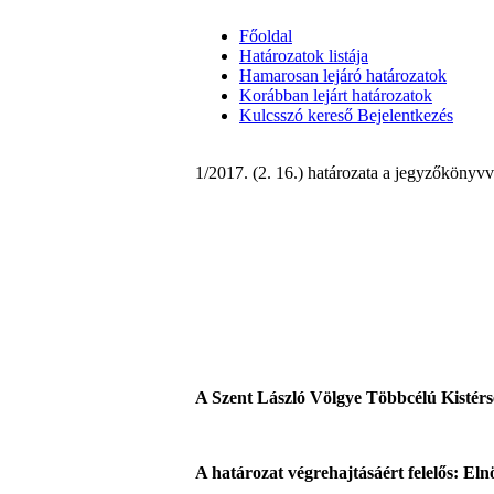
Főoldal
Határozatok listája
Hamarosan lejáró határozatok
Korábban lejárt határozatok
Kulcsszó kereső
Bejelentkezés
1/2017. (2. 16.) határozata a jegyzőkönyv
A Szent László Völgye Többcélú Kistérsé
A határozat végrehajtásáért felelős: Eln