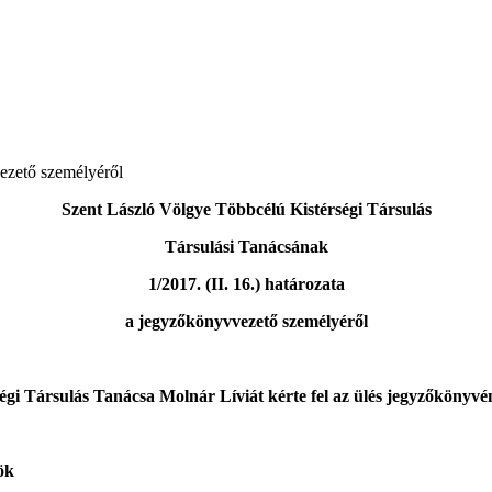
vezető személyéről
Szent László Völgye Többcélú Kistérségi Társulás
Társulási Tanácsának
1/2017. (II. 16.) határozata
a jegyzőkönyvvezető személyéről
gi Társulás Tanácsa Molnár Líviát kérte fel az ülés jegyzőkönyvén
ök