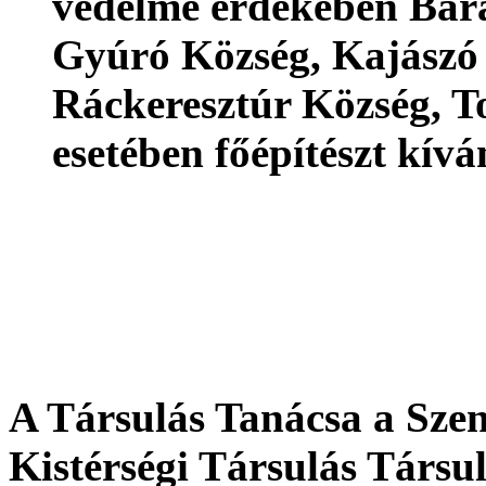
védelme érdekében Bara
Gyúró Község, Kajászó
Ráckeresztúr Község, T
esetében főépítészt kív
A Társulás Tanácsa a Sze
Kistérségi Társulás Társu