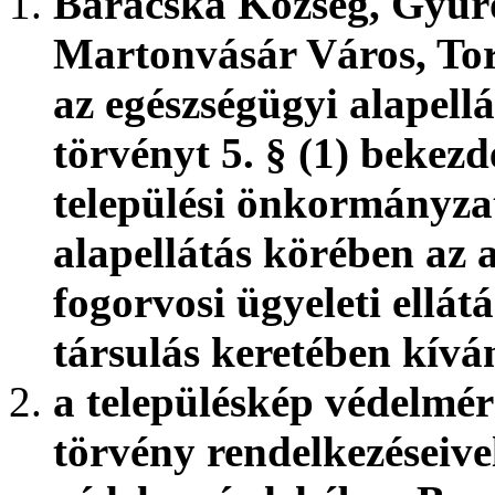
Baracska Község, Gyúr
Martonvásár Város, Tor
az egészségügyi alapellá
törvényt 5. § (1) bekez
települési önkormányzat
alapellátás körében az 
fogorvosi ügyeleti ellát
társulás keretében kívá
a településkép védelmér
törvény rendelkezéseive