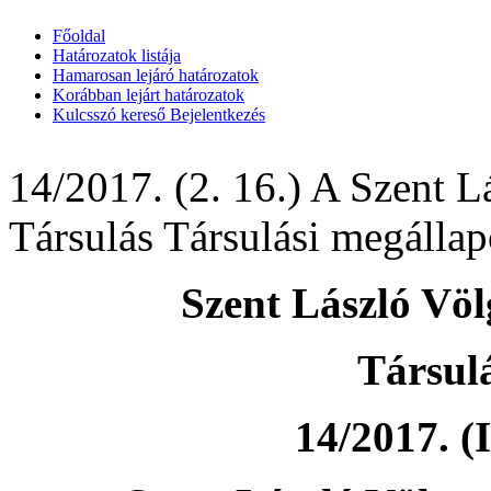
Főoldal
Határozatok listája
Hamarosan lejáró határozatok
Korábban lejárt határozatok
Kulcsszó kereső
Bejelentkezés
14/2017. (2. 16.) A Szent 
Társulás Társulási megálla
Szent László Völ
Társul
14/2017. (I