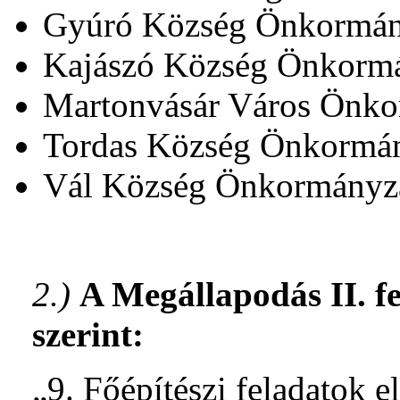
Gyúró Község Önkor
Kajászó Község Önkormá
Martonvásár Város Önk
Tordas Község Önkormá
Vál Község Önkormányza
2.)
A Megállapodás II. fe
szerint:
„9. Főépítészi feladatok e