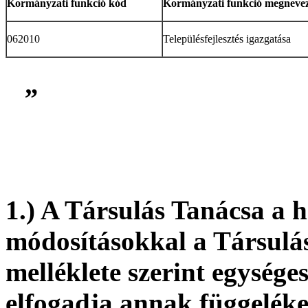
Kormányzati funkció kód
Kormányzati funkció megneve
062010
Településfejlesztés igazgatása
„
1.)
A Társulás Tanácsa a ha
módosításokkal a Társulás
melléklete szerint egysége
elfogadja annak függeléke