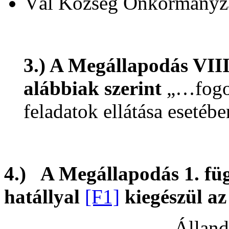
Vál Község Önkormányza
3.) A Megállapodás VIII.
alábbiak szerint
„…fogor
feladatok ellátása esetébe
4.) A Megállapodás
1. fü
hatállyal
[F1]
kiegészül az
„
Álland