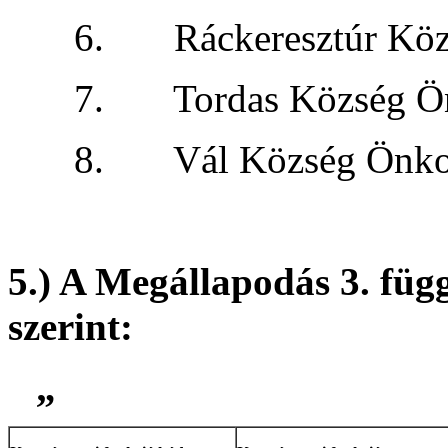
6. Ráckeresztúr K
7. Tordas Közs
8. Vál Község
5.) A Megállapodás 3. füg
szerint:
„