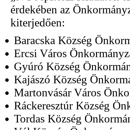
érdekében az Önkormányza
kiterjedően:
Baracska Község Önkorm
Ercsi Város Önkormányza
Gyúró Község Önkor
Kajászó Község Önkormá
Martonvásár Város Önko
Ráckeresztúr Község Ön
Tordas Község Önkormá