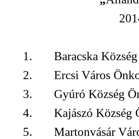
2014
1. Baracska Köz
2. Ercsi Váro
3. Gyúró Közs
4. Kajászó Közs
5. Martonvásár V