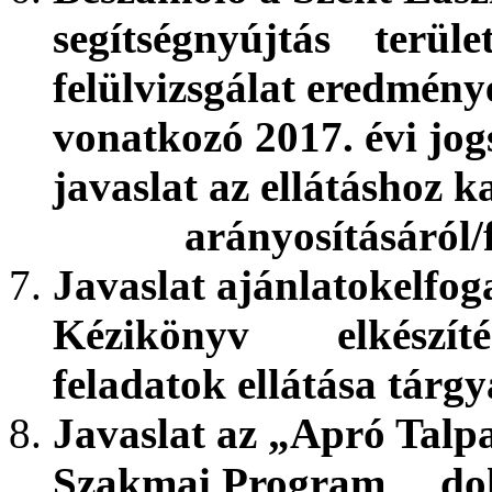
segítségnyújtás terület
felülvizsgálat eredmén
vonatkozó 2017. évi j
javaslat az ellátáshoz 
arányosításáról/fen
Javaslat ajánlatokelfog
Kézikönyv elkészítése,
feladatok ellátása tárg
Javaslat az „Apró Talp
Szakmai Program doku