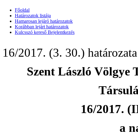
Főoldal
Határozatok listája
Hamarosan lejáró határozatok
Korábban lejárt határozatok
Kulcsszó kereső
Bejelentkezés
16/2017. (3. 30.) határozata
Szent László Völgye 
Társul
16/2017. (I
a n