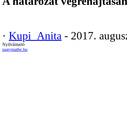
A határozat végrehajtásán
·
Kupi_Anita
- 2017. augus
Nyilvántartó
nagymathe.hu