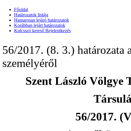
Főoldal
Határozatok listája
Hamarosan lejáró határozatok
Korábban lejárt határozatok
Kulcsszó kereső
Bejelentkezés
56/2017. (8. 3.) határozata 
személyéről
Szent László Völgye 
Társul
56/2017. (V