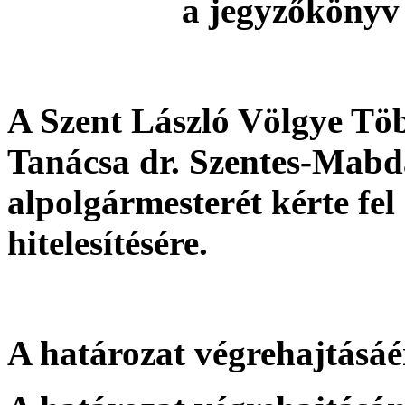
a jegyzőkönyv 
A Szent László Völgye Töb
Tanácsa dr. Szentes-Mabd
alpolgármesterét kérte fe
hitelesítésére.
A határozat végrehajtásáér