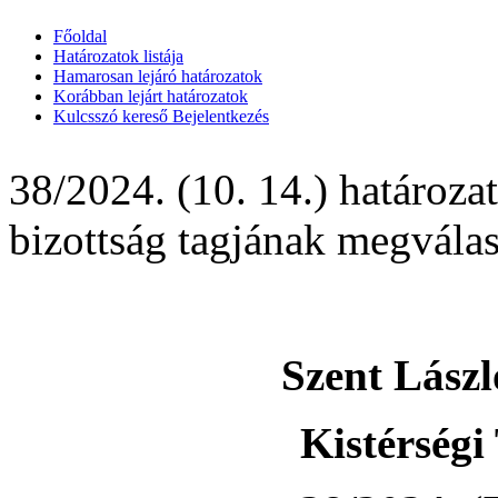
Főoldal
Határozatok listája
Hamarosan lejáró határozatok
Korábban lejárt határozatok
Kulcsszó kereső
Bejelentkezés
38/2024. (10. 14.) határozat
bizottság tagjának megválas
Szent Lász
Kistérségi