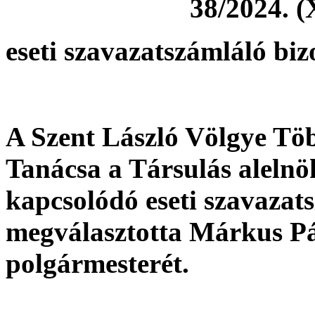
38/2024. (
eseti szavazatszámláló bi
A Szent László Völgye Töb
Tanácsa a Társulás aleln
kapcsolódó eseti szavazat
megválasztotta Márkus Pá
polgármesterét.