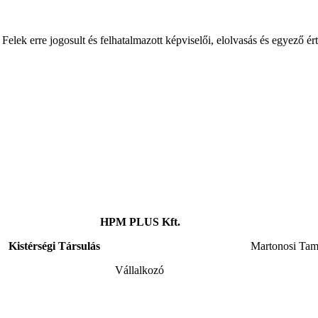
Felek erre jogosult és felhatalmazott képviselői, elolvasás és egyező é
öbbcélú HPM PLUS Kft.
Kistérségi Társulás
Martonosi Tam
lnök Vállalkozó