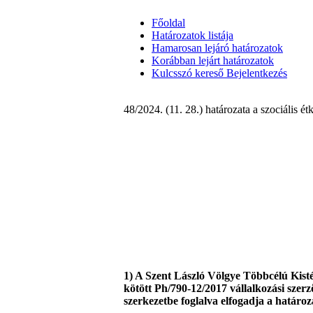
Főoldal
Határozatok listája
Hamarosan lejáró határozatok
Korábban lejárt határozatok
Kulcsszó kereső
Bejelentkezés
48/2024. (11. 28.) határozata a szociális ét
1) A Szent László Völgye Többcélú Kistér
kötött Ph/790-12/2017 vállalkozási szerző
szerkezetbe foglalva elfogadja a határoza