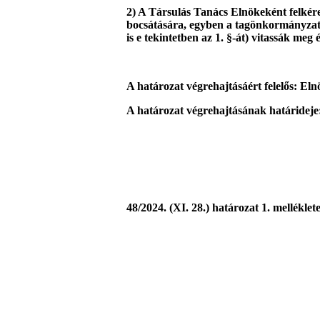
2) A Társulás Tanács Elnökeként felkére
bocsátására, egyben a tagönkormányzatok 
is e tekintetben az 1. §-át) vitassák meg
A határozat végrehajtásáért felelős: Eln
A határozat végrehajtásának határideje
48/2024. (XI. 28.) határozat 1. melléklete