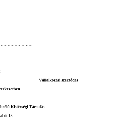
……………………………..
………………………………..
:
Vállalkozási szerződés
szerkezetben
bcélú Kistérségi Társulás
út 13.