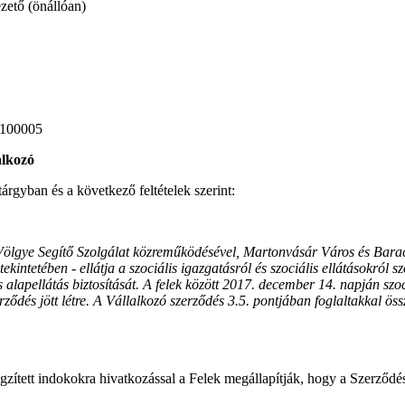
ő (önállóan)
1100005
alkozó
 tárgyban és a következő feltételek szerint:
ölgye Segítő Szolgálat közreműködésével, Martonvásár Város és Barac
tekintetében - ellátja a szociális igazgatásról és szociális ellátásokról sz
lis alapellátás biztosítását. A felek között 2017. december 14. napján szoc
ződés jött létre. A Vállalkozó szerződés 3.5. pontjában foglaltakkal ö
gzített indokokra hivatkozással a Felek megállapítják, hogy a Szerződés