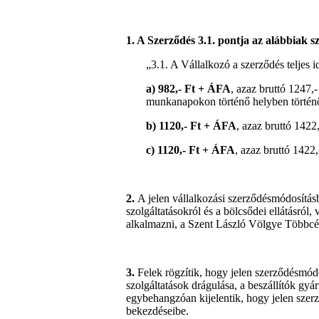
1. A Szerződés 3.1. pontja az alábbiak s
„3.1. A Vállalkozó a szerződés teljes id
a) 982,- Ft + ÁFA
, azaz bruttó 1247,
munkanapokon történő helyben történő
b) 1120,- Ft + ÁFA
, azaz bruttó 1422
c) 1120,- Ft + ÁFA
, azaz bruttó 1422
2.
A jelen vállalkozási szerződésmódosításb
szolgáltatásokról és a bölcsődei ellátásról,
alkalmazni, a Szent László Völgye Többcélú
3.
Felek rögzítik, hogy jelen szerződésmó
szolgáltatások drágulása, a beszállítók gy
egybehangzóan kijelentik, hogy jelen szer
bekezdéseibe.