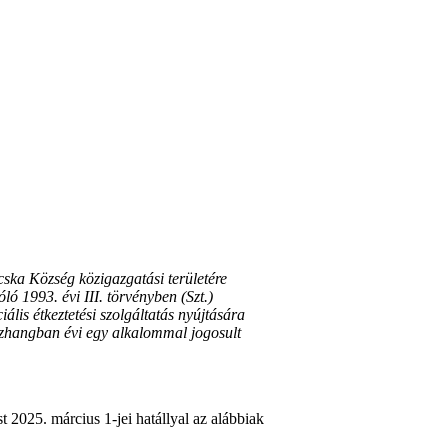
ska Község közigazgatási területére
óló 1993. évi III. törvényben (Szt.)
iális étkeztetési szolgáltatás nyújtására
sszhangban évi egy alkalommal jogosult
t 2025. március 1-jei hatállyal az alábbiak