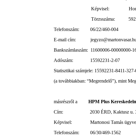
Képvisel: Horváth
Törzsszáma: 592
Telefonszám: 06/22/460-004
E-mail cím: jegyzo@martonvasar.h
Bankszámlaszám: 11600006-00000000-1
Adószám: 15592231-2-­07
Statisztikai számjele: 15592231-8411-327-
(a továbbiakban: “Megrendelő”), mint Me
másrészről a
HPM Plus Kereskedelmi 
Cím: 2030 ÉRD, Kaktusz u. 3
Képvisel: Martonosi Tamás ügyvezet
Telefonszám: 06/30/469-1562