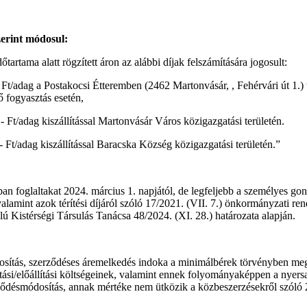
zerint módosul:
őtartama alatt rögzített áron az alábbi díjak felszámítására jogosult:
- Ft/adag a Postakocsi Étteremben (2462 Martonvásár, , Fehérvári út 1.) 
 fogyasztás esetén,
,- Ft/adag kiszállítással Martonvásár Város közigazgatási területén.
,- Ft/adag kiszállítással Baracska Község közigazgatási területén.”
an foglaltakat 2024. március 1. napjától, de legfeljebb a személyes gon
 valamint azok térítési díjáról szóló 17/2021. (VII. 7.) önkormányzati re
 Kistérségi Társulás Tanácsa 48/2024. (XI. 28.) határozata alapján.
dosítás, szerződéses áremelkedés indoka a minimálbérek törvényben meg
ártási/előállítási költségeinek, valamint ennek folyományaképpen a nyer
ződésmódosítás, annak mértéke nem ütközik a közbeszerzésekről szóló 2