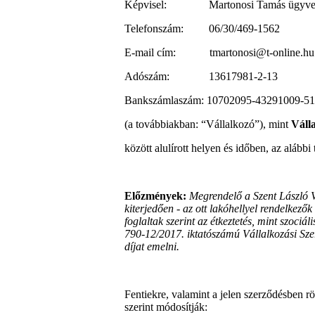
Képvisel: Martonosi Tamás ügyvezet
Telefonszám: 06/30/469-1562
E-mail cím: tmartonosi@t-online.hu
Adószám: 13617981-2-13
Bankszámlaszám: 10702095-43291009-5
(a továbbiakban: “Vállalkozó”), mint
Váll
között alulírott helyen és időben, az alábbi
Előzmények:
Megrendelő a Szent László V
kiterjedően - az ott lakóhellyel rendelkezők 
foglaltak szerint az étkeztetés, mint szociá
790-12/2017. iktatószámú Vállalkozási Szer
díjat emelni.
Fentiekre, valamint a jelen szerződésben rö
szerint módosítják: