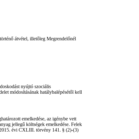
történő átvétel, illetőleg Megrendelőnél
doskodást nyújtó szociális
ndelet módosításának hatálybalépésétől kell
határozott emelkedése, az igénybe vett
sanyag jellegű költségek emelkedése. Felek
015. évi CXLIII. törvény 141. § (2)-(3)