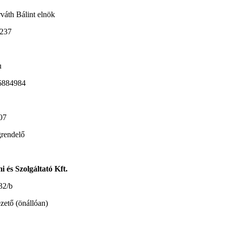
 Bálint elnök
237
u
6884984
07
grendelő
és Szolgáltató Kft.
2/b
ő (önállóan)