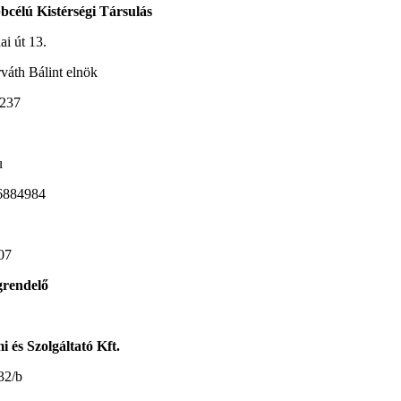
bcélú Kistérségi Társulás
út 13.
 Bálint elnök
237
u
6884984
07
rendelő
és Szolgáltató Kft.
2/b