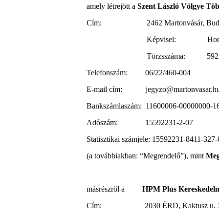
amely létrejött a
Szent László Völgye Töb
Cím: 2462 Martonvásár, Budai 
Képvisel: Horváth
Törzsszáma: 592
Telefonszám: 06/22/460-004
E-mail cím: jegyzo@martonvasar.h
Bankszámlaszám: 11600006-00000000-1
Adószám: 15592231-2-­07
Statisztikai számjele: 15592231-8411-327-
(a továbbiakban: “Megrendelő”), mint
Meg
másrészről a
HPM Plus Kereskedelmi 
Cím: 2030 ÉRD, Kaktusz u. 3