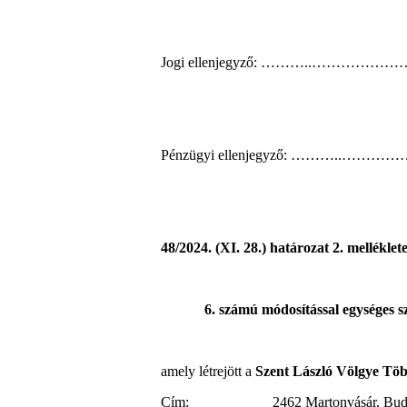
Jogi ellenjegyző: ………..………
Pénzügyi ellenjegyző: ………..
48/2024. (XI. 28.) határozat 2. melléklete
6. számú módosítással egységes 
amely létrejött a
Szent László Völgye Töb
Cím: 2462 Martonvásár, Budai 