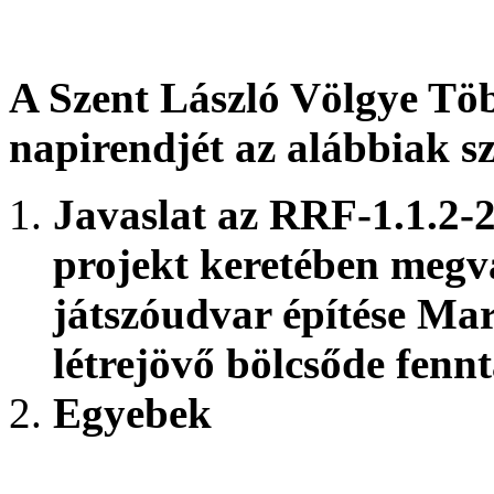
A Szent László Völgye Töb
napirendjét az alábbiak sz
Javaslat az RRF-1.1.2-
projekt keretében megv
játszóudvar építése Ma
létrejövő bölcsőde fenn
Egyebek