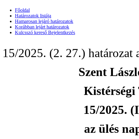
Főoldal
Határozatok listája
Hamarosan lejáró határozatok
Korábban lejárt határozatok
Kulcsszó kereső
Bejelentkezés
15/2025. (2. 27.) határozat 
Szent Lász
Kistérségi
15/2025. (I
az ülés na