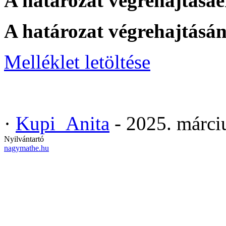
A határozat végrehajtásáér
A határozat végrehajtásán
Melléklet letöltése
·
Kupi_Anita
- 2025. márci
Nyilvántartó
nagymathe.hu