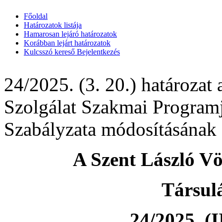
Főoldal
Határozatok listája
Hamarosan lejáró határozatok
Korábban lejárt határozatok
Kulcsszó kereső
Bejelentkezés
24/2025. (3. 20.) határozat
Szolgálat Szakmai Programj
Szabályzata módosításának 
A Szent László Vö
Társul
24/2025. (I