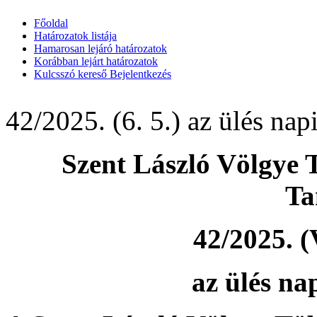
Főoldal
Határozatok listája
Hamarosan lejáró határozatok
Korábban lejárt határozatok
Kulcsszó kereső
Bejelentkezés
42/2025. (6. 5.) az ülés nap
Szent László Völgye 
Ta
42/2025. (
az ülés na