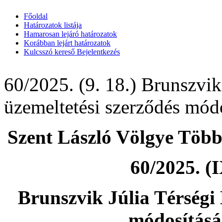
Főoldal
Határozatok listája
Hamarosan lejáró határozatok
Korábban lejárt határozatok
Kulcsszó kereső
Bejelentkezés
60/2025. (9. 18.) Brunszvik
üzemeltetési szerződés mód
Szent László Völgye Több
60/2025. (I
Brunszvik Júlia Térségi 
módosításá