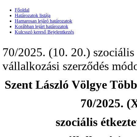
Főoldal
Határozatok listája
Hamarosan lejáró határozatok
Korábban lejárt határozatok
Kulcsszó kereső
Bejelentkezés
70/2025. (10. 20.) szociális 
vállalkozási szerződés módo
Szent László Völgye Több
70/2025. (X
szociális étkezt