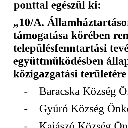
ponttal egészül ki:
„10/A. Államháztartáson
támogatása körében rend
településfenntartási te
együttműködésben áll
közigazgatási területére
- Baracska Község Ö
- Gyúró Község Önko
- Kajászó Község 