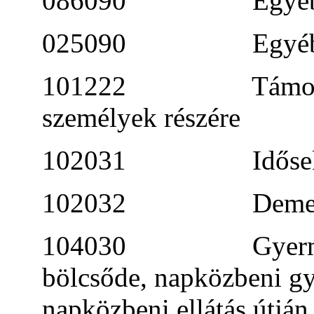
086090 Egyéb szaba
025090 Egyéb vé
101222 Támogató sz
személyek részére
102031 Idősek nap
102032 Demens bete
104030 Gyermekek n
bölcsőde, napközbeni gy
napközbeni ellátás útján