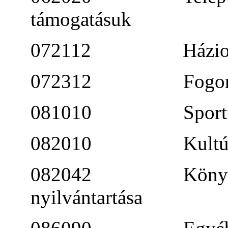
támogatásuk
072112 Háziorvosi 
072312 Fogorvosi ü
081010 Sportügye
082010 Kultúra i
082042 Könyvtári á
nyilvántartása