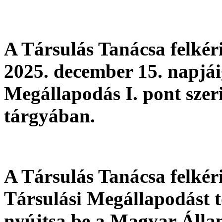
A Társulás Tanácsa felké
2025. december 15. napjái
Megállapodás I. pont szer
tárgyában.
A Társulás Tanácsa felkér
Társulási Megállapodást t
nyújtsa be a Magyar Álla