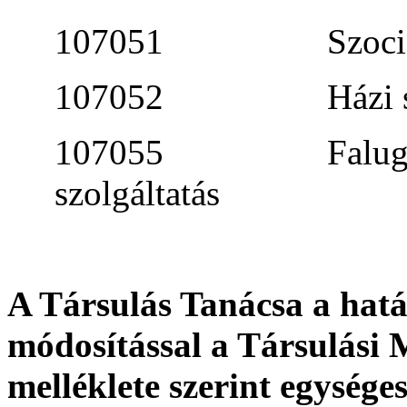
107051 Szociális ét
107052 Házi segí
107055 Falugondn
szolgáltatás
A Társulás Tanácsa a hatá
módosítással a Társulási 
melléklete szerint egységes