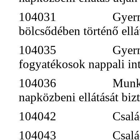
104031 Gyermekek 
bölcsődében történő ellá
104035 Gyermekétk
fogyatékosok nappali i
104036 Munkahelyi
napközbeni ellátását 
104042 Család és gy
104043 Család és g