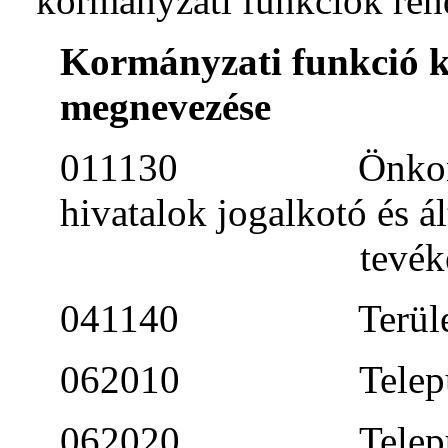
kormányzati funkciók rend
Kormányzati funkció
k
megnevezése
011130 Önkormányz
hivatalok jogalkotó és ál
tevékenys
041140 Területfejl
062010 Településfe
062020 Településfej