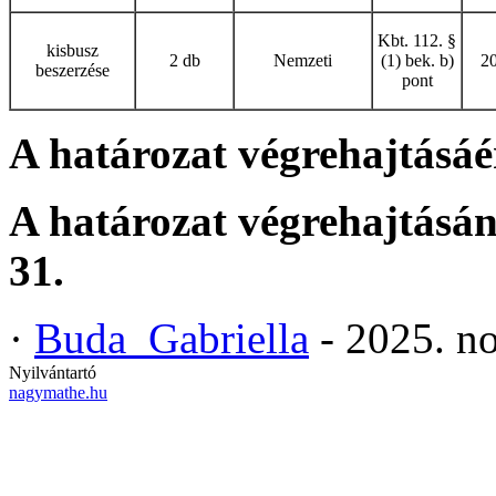
Kbt. 112. §
kisbusz
2 db
Nemzeti
(1) bek. b)
20
beszerzése
pont
A határozat végrehajtásáér
A határozat végrehajtásán
31.
·
Buda_Gabriella
- 2025. n
Nyilvántartó
nagymathe.hu