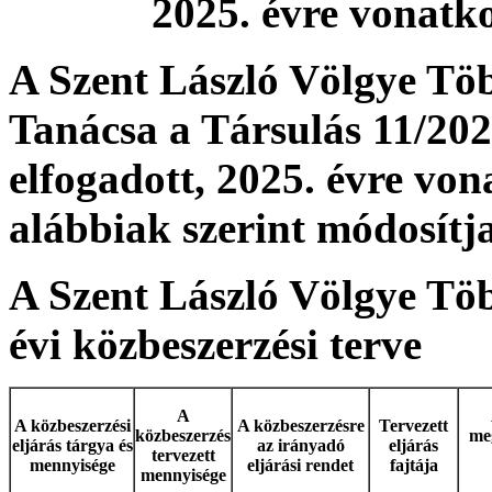
2025. évre vonatko
A Szent László Völgye Töb
Tanácsa a Társulás 11/2025
elfogadott, 2025. évre von
alábbiak szerint módosítj
A Szent László Völgye Töb
évi közbeszerzési terve
A
A közbeszerzési
A közbeszerzésre
Tervezett
közbeszerzés
me
eljárás tárgya és
az irányadó
eljárás
tervezett
mennyisége
eljárási rendet
fajtája
mennyisége