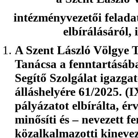
intézményvezetői feladat
elbírálásáról,
A Szent László Völgye T
Tanácsa
a fenntartásáb
Segítő Szolgálat igazga
álláshelyére
61/2025. (I
pályázatot elbírálta, é
minősíti és – nevezett f
közalkalmazotti kinevez