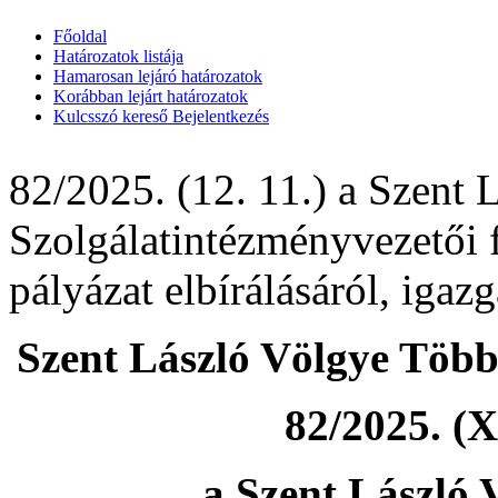
Főoldal
Határozatok listája
Hamarosan lejáró határozatok
Korábban lejárt határozatok
Kulcsszó kereső
Bejelentkezés
82/2025. (12. 11.) a Szent 
Szolgálatintézményvezetői fe
pályázat elbírálásáról, igaz
Szent László Völgye Több
82/2025. (X
a Szent László 