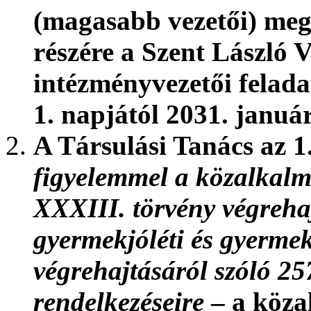
(magasabb vezetői) meg
részére a Szent László 
intézmény
vezetői felad
1. napjától 2031. január
A Társulási Tanács az 1
figyelemmel a közalkalma
XXXIII. törvény végrehaj
gyermekjóléti és gyerme
végrehajtásáról szóló 25
rendelkezéseire
– a köza