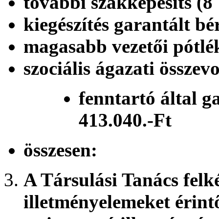
további szakképes
kiegészítés garantál
magasabb vezetői pó
szociális ágazati öss
fenntartó által g
413.040.-Ft
összesen:
A Társulási Tanács felk
illetményelemeket érint