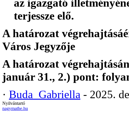
az igazgató illetményén
terjessze elő.
A határozat végrehajtásáé
Város Jegyzője
A határozat végrehajtásán
január 31., 2.) pont: folya
·
Buda_Gabriella
- 2025. d
Nyilvántartó
nagymathe.hu