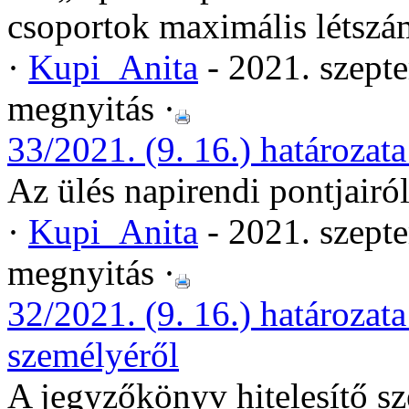
csoportok maximális létszá
·
Kupi_Anita
- 2021. szept
megnyitás ·
33/2021. (9. 16.) határozata
Az ülés napirendi pontjairó
·
Kupi_Anita
- 2021. szept
megnyitás ·
32/2021. (9. 16.) határozat
személyéről
A jegyzőkönyv hitelesítő s