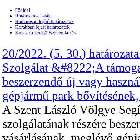
Főoldal
Határozatok listája
Hamarosan lejáró határozatok
Korábban lejárt határozatok
Kulcsszó kereső
Bejelentkezés
20/2022. (5. 30.) határozat
Szolgálat &#8222;A támogat
beszerzendő új vagy haszná
gépjármű park bővítésének,
A Szent László Völgye Segí
szolgálatának részére besze
vásárlásának, meglévő gépj