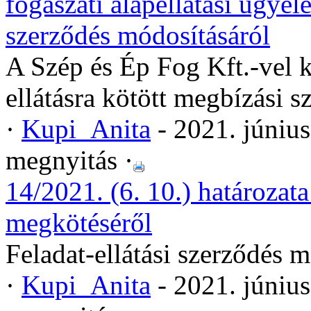
fogászati alapellátási ügyele
szerződés módosításáról
A Szép és Ép Fog Kft.-vel kö
ellátásra kötött megbízási 
·
Kupi_Anita
- 2021. júniu
megnyitás ·
14/2021. (6. 10.) határozata 
megkötéséről
Feladat-ellátási szerződés 
·
Kupi_Anita
- 2021. júniu