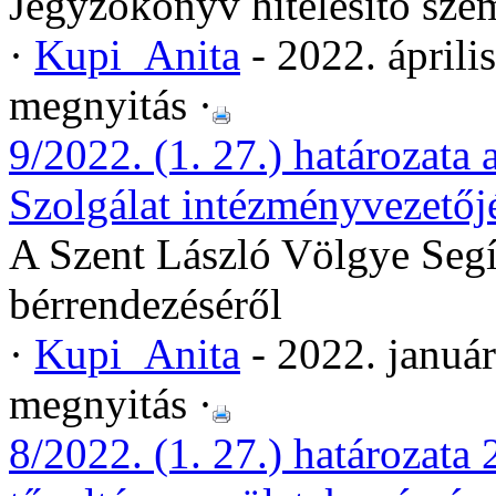
Jegyzőkönyv hitelesítő sze
·
Kupi_Anita
- 2022. áprili
megnyitás ·
9/2022. (1. 27.) határozata
Szolgálat intézményvezetőj
A Szent László Völgye Segí
bérrendezéséről
·
Kupi_Anita
- 2022. januá
megnyitás ·
8/2022. (1. 27.) határozata