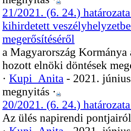
21/2021. (6. 24.) határoza
kihirdetett veszélyhelyzetb
megerősítéséről
a Magyarország Kormánya ál
hozott elnöki döntések mege
·
Kupi_Anita
- 2021. júniu
megnyitás ·
20/2021. (6. 24.) határozata
Az ülés napirendi pontjairó
·
Kupi_Anita
- 2021. júniu