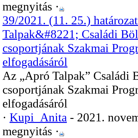
megnyitás ·
39/2021. (11. 25.) határoz
Talpak&#8221; Családi Bölcs
csoportjának Szakmai Prog
elfogadásáról
Az „Apró Talpak” Családi Böl
csoportjának Szakmai Prog
elfogadásáról
·
Kupi_Anita
- 2021. novem
megnyitás ·