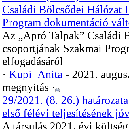
Családi Bölcsődei Hálózat I.
Program dokumentáció válto
Az „Apró Talpak” Családi Böl
csoportjának Szakmai Prog
elfogadásáról
·
Kupi_Anita
- 2021. augus
megnyitás ·
29/2021. (8. 26.) határozata
első félévi teljesítésének j
A társulás 2021. évi költség