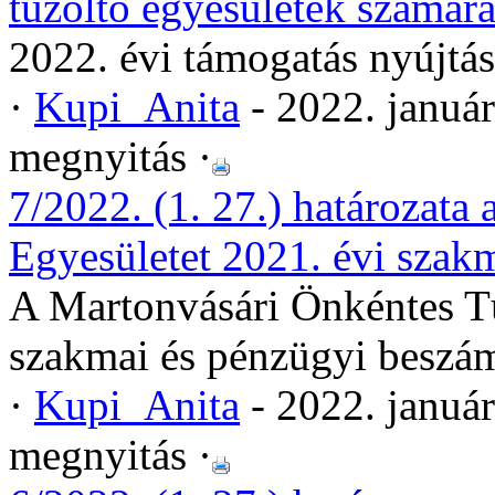
tűzoltó egyesületek számár
2022. évi támogatás nyújtás
·
Kupi_Anita
- 2022. januá
megnyitás ·
7/2022. (1. 27.) határozata
Egyesületet 2021. évi szak
A Martonvásári Önkéntes Tű
szakmai és pénzügyi beszá
·
Kupi_Anita
- 2022. januá
megnyitás ·