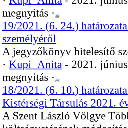
megnyitás ·
19/2021. (6. 24.) határozat
személyéről
A jegyzőkönyv hitelesítő s
·
Kupi_Anita
- 2021. júniu
megnyitás ·
18/2021. (6. 10.) határozat
Kistérségi Társulás 2021. é
A Szent László Völgye Több