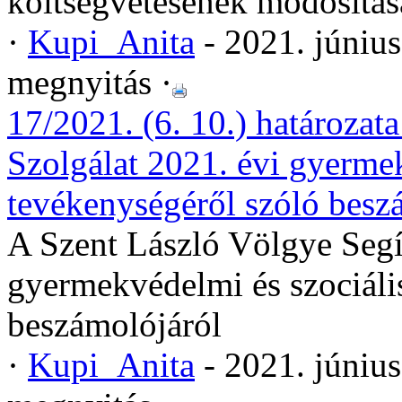
költségvetésének módosítás
·
Kupi_Anita
- 2021. júniu
megnyitás ·
17/2021. (6. 10.) határozat
Szolgálat 2021. évi gyermek
tevékenységéről szóló besz
A Szent László Völgye Segí
gyermekvédelmi és szociáli
beszámolójáról
·
Kupi_Anita
- 2021. júniu