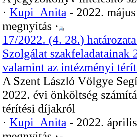
·
Kupi_Anita
- 2022. május
megnyitás ·
17/2022. (4. 28.) határozat
Szolgálat szakfeladatainak 
valamint az intézményi térít
A Szent László Völgye Segí
2022. évi önköltség számítá
térítési díjakról
·
Kupi_Anita
- 2022. áprili
megnyitás ·