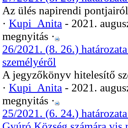
Az ülés napirendi pontjairó
·
Kupi_Anita
- 2021. augus
megnyitás ·
26/2021. (8. 26.) határozat
személyéről
A jegyzőkönyv hitelesítő s
·
Kupi_Anita
- 2021. augus
megnyitás ·
25/2021. (6. 24.) határozata
Gyúró Község számára vis 