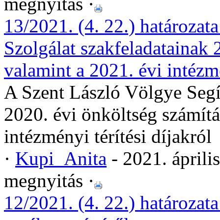
megnyitás ·
13/2021. (4. 22.) határozat
Szolgálat szakfeladatainak 
valamint a 2021. évi intézmé
A Szent László Völgye Segí
2020. évi önköltség számítá
intézményi térítési díjakról
·
Kupi_Anita
- 2021. áprili
megnyitás ·
12/2021. (4. 22.) határozata