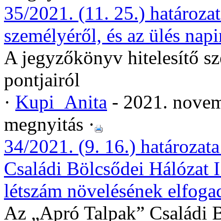
35/2021. (11. 25.) határoza
személyéről, és az ülés napi
A jegyzőkönyv hitelesítő sz
pontjairól
·
Kupi_Anita
- 2021. novem
megnyitás ·
34/2021. (9. 16.) határoz
Családi Bölcsődei Hálózat I.
létszám növelésének elfoga
Az „Apró Talpak” Családi Böl