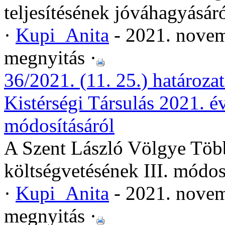
teljesítésének jóváhagyásár
·
Kupi_Anita
- 2021. novem
megnyitás ·
36/2021. (11. 25.) határoza
Kistérségi Társulás 2021. év
módosításáról
A Szent László Völgye Több
költségvetésének III. módos
·
Kupi_Anita
- 2021. novem
megnyitás ·